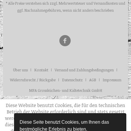
* Alle Preise verstehen sich zzgl. Mehrwertsteuer und
Versandkosten
und
ggf. Nachnahmegebühren, wenn nicht anders beschrieben
Über uns
Kontakt
Versand und Zahlungsbedingungen
Widerrufsrecht / Rückgabe
Datenschutz
AGB
Impressum
MFA Grossküchen- und Kältetechnik GmbH
Diese Website benutzt Cookies, die für den technischen
Betrieb der Website erforderlich sind und stets gesetzt
werden. Andere Cookies, die den Komfort bei Benutzung
Diese Seite benutzt Cookies, um Ihnen das
dieser Website erhöhen, der Direktwerbung dienen oder
bestmögliche Erlebnis zu bieten.