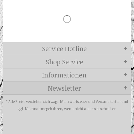
Service Hotline
Shop Service
Informationen
Newsletter
* Alle Preise verstehen sich zzgl. Mehrwertsteuer und
Versandkosten
und
ggf. Nachnahmegebühren, wenn nicht anders beschrieben