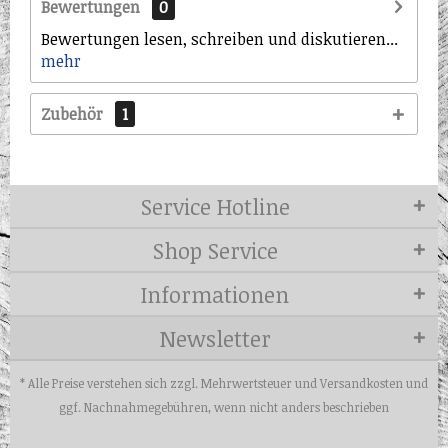
Bewertungen
0
Bewertungen lesen, schreiben und diskutieren...
mehr
Zubehör
1
Service Hotline
Shop Service
Informationen
Newsletter
* Alle Preise verstehen sich zzgl. Mehrwertsteuer und
Versandkosten
und
ggf. Nachnahmegebühren, wenn nicht anders beschrieben