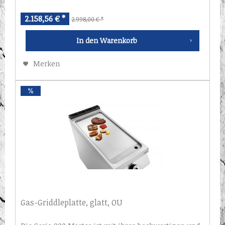
2.158,56 € *
2.998,00 € *
In den
Warenkorb
Merken
Gas-Griddleplatte, glatt, OU