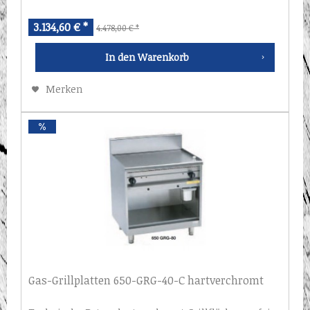
und Gehäuse aus CNS 1.4301...
3.134,60 € *
4.478,00 € *
In den
Warenkorb
Merken
Gas-Grillplatten 650-GRG-40-C hartverchromt