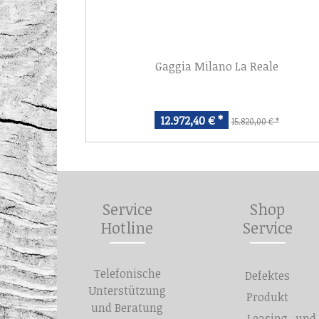
Gaggia Milano La Reale
12.972,40 € *
15.820,00 € *
Service
Shop
Hotline
Service
Telefonische
Defektes
Unterstützung
Produkt
und Beratung
Leasing- und