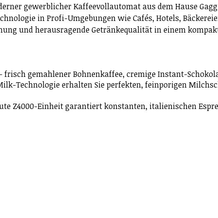
oderner gewerblicher Kaffeevollautomat aus dem Hause Gagg
hnologie in Profi-Umgebungen wie Cafés, Hotels, Bäckereien
ienung und herausragende Getränkequalität in einem kompak
 – frisch gemahlener Bohnenkaffee, cremige Instant-Schokol
lk-Technologie erhalten Sie perfekten, feinporigen Milchs
te Z4000-Einheit garantiert konstanten, italienischen Esp