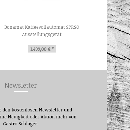
Bonamat Kaffeevollautomat SPRSO
Ausstellungsgerät
1.499,00 € *
Newsletter
e den kostenlosen Newsletter und
eine Neuigkeit oder Aktion mehr von
Gastro Schlager.