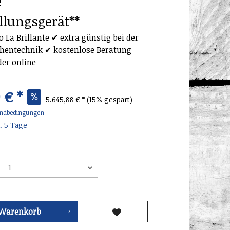
e
llungsgerät**
 La Brillante ✔ extra günstig bei der
entechnik ✔ kostenlose Beratung
der online
 € *
5.645,88 € *
(15% gespart)
ndbedingungen
. 5 Tage
Warenkorb