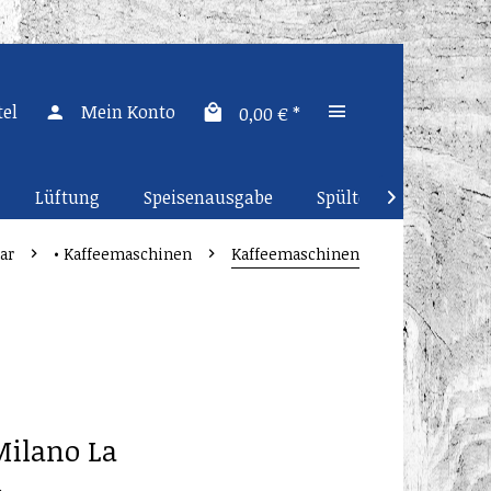
el
Mein Konto
0,00 € *
Lüftung
Speisenausgabe
Spültechnik
Küc

ar
• Kaffeemaschinen
Kaffeemaschinen
Milano La