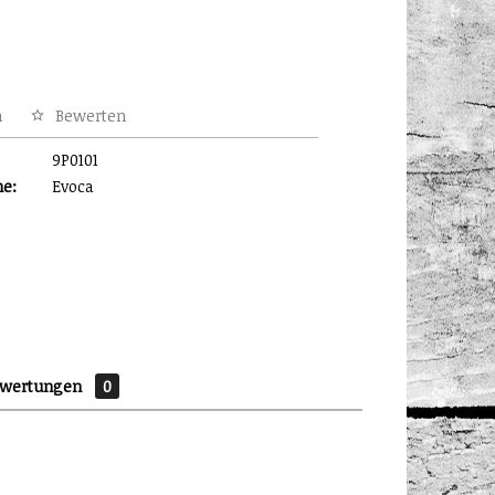
n
Bewerten
9P0101
me:
Evoca
ewertungen
0