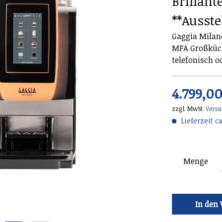
Brillant
**Ausste
Gaggia Milano
MFA Großküch
telefonisch o
4.799,00
zzgl. MwSt.
Versa
Lieferzeit ca
Menge
In den