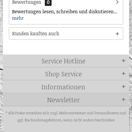
Bewertungen
0
Bewertungen lesen, schreiben und diskutieren...
mehr
Kunden kauften auch
Service Hotline
Shop Service
Informationen
Newsletter
* Alle Preise verstehen sich zzgl. Mehrwertsteuer und
Versandkosten
und
ggf. Nachnahmegebühren, wenn nicht anders beschrieben