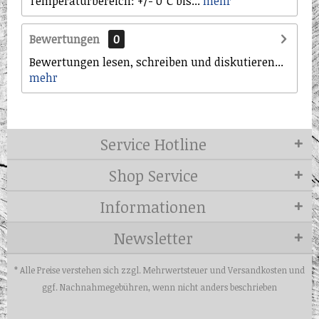
Temperaturbereich: +/- 0°C bis...
mehr
Bewertungen
0
Bewertungen lesen, schreiben und diskutieren...
mehr
Service Hotline
Shop Service
Informationen
Newsletter
* Alle Preise verstehen sich zzgl. Mehrwertsteuer und
Versandkosten
und
ggf. Nachnahmegebühren, wenn nicht anders beschrieben