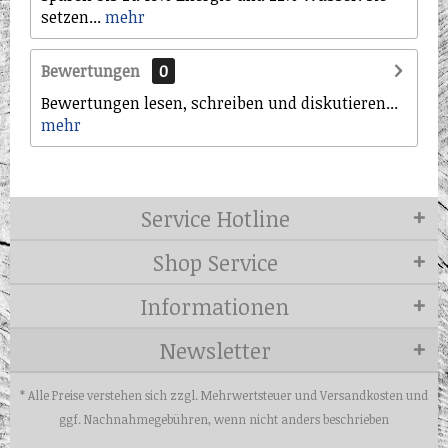
setzen...
mehr
Bewertungen
0
Bewertungen lesen, schreiben und diskutieren...
mehr
Service Hotline
Shop Service
Informationen
Newsletter
* Alle Preise verstehen sich zzgl. Mehrwertsteuer und
Versandkosten
und
ggf. Nachnahmegebühren, wenn nicht anders beschrieben