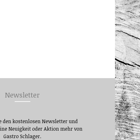
Newsletter
e den kostenlosen Newsletter und
eine Neuigkeit oder Aktion mehr von
Gastro Schlager.