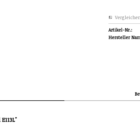
Vergleiche
Artikel-Nr.:
Hersteller Na
B
 E113L"