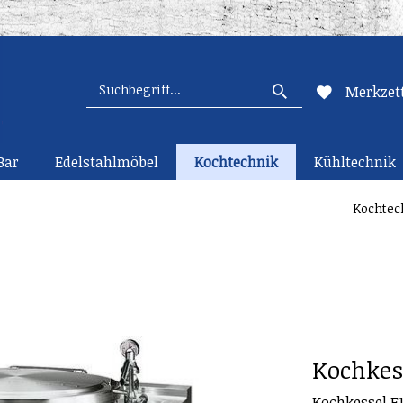
Merkzett
Bar
Edelstahlmöbel
Kochtechnik
Kühltechnik
Kochtec
Kochkess
Kochkessel E1