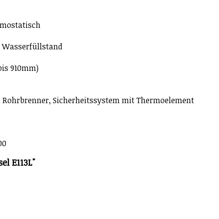
rmostatisch
, Wasserfüllstand
bis 910mm)
h Rohrbrenner, Sicherheitssystem mit Thermoelement
900
el E113L"