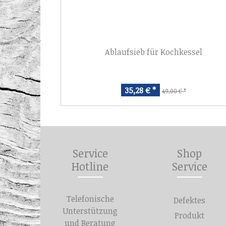
Ablaufsieb für Kochkessel
35,28 € *
49,00 € *
Service
Shop
Hotline
Service
Telefonische
Defektes
Unterstützung
Produkt
und Beratung