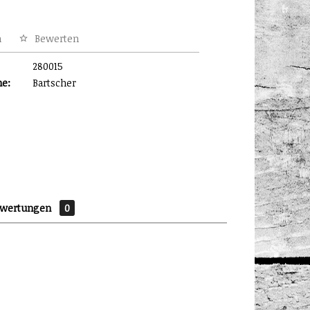
n
Bewerten
280015
me:
Bartscher
ewertungen
0