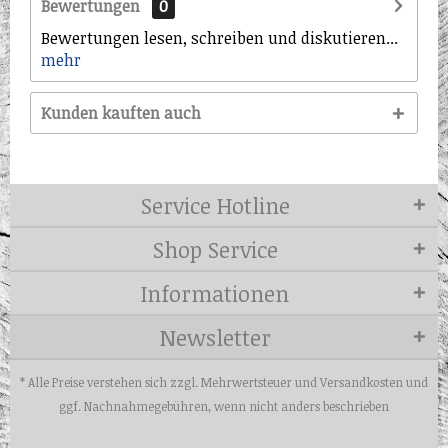
Bewertungen
0
Bewertungen lesen, schreiben und diskutieren...
mehr
Kunden kauften auch
Service Hotline
Shop Service
Informationen
Newsletter
* Alle Preise verstehen sich zzgl. Mehrwertsteuer und
Versandkosten
und
ggf. Nachnahmegebühren, wenn nicht anders beschrieben