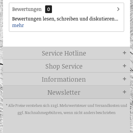
Bewertungen
0
Bewertungen lesen, schreiben und diskutieren...
mehr
Service Hotline
Shop Service
Informationen
Newsletter
* Alle Preise verstehen sich zzgl. Mehrwertsteuer und
Versandkosten
und
ggf. Nachnahmegebühren, wenn nicht anders beschrieben